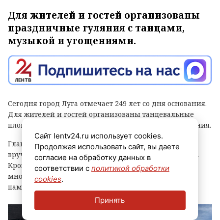
Для жителей и гостей организованы
праздничные гуляния с танцами,
музыкой и угощениями.
Сегодня город Луга отмечает 249 лет со дня основания.
Для жителей и гостей организованы танцевальные
площадки, выступления духовых оркестров и угощения.
Сайт lentv24.ru использует cookies.
Главным событием праздника стала церемония
Продолжая использовать сайт, вы даете
вручения знака «Почетный гражданин города Луга».
согласие на обработку данных в
Кроме того, региональные власти отметили
соответствии с
политикой обработки
многодетные семьи муниципалитета, вручив им
cookies
.
памятные награды и благодарственные письма.
Принять