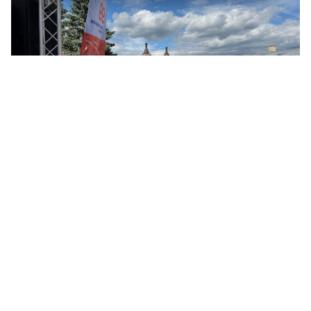
© ЛенТВ24
Параллельно на центральных площадках прошел
районный этап Областного фестиваля «День детства», в
рамках которого для юных жителей города
организовали концертно-игровую программу и
творческие мастер-классы.