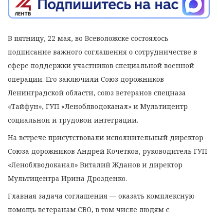
В пятницу, 22
мая,
во
Всеволожске
состоялось
подписание
важного
соглашения
о
сотрудничестве
в
сфере
поддержки
участников
специальной
военной
операции.
Его
заключили
Союз
дорожников
Ленинградской
области,
союз
ветеранов
спецназа
«Тайфун»,
ГУП
«Леноблводоканал»
и
Мультицентр
социальной
и
трудовой
интеграции.
На встрече присутствовали исполнительный директор
Союза дорожников Андрей Кочетков, руководитель ГУП
«Леноблводоканал» Виталий Жданов и директор
Мультицентра Ирина Дрозденко.
Главная
задача
соглашения
— оказать
комплексную
помощь
ветеранам
СВО,
в
том
числе
людям
с