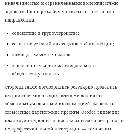
инвалидностью
и
ограниченными
возможностями
здоровья.
Поддержка
будет
охватывать
несколько
направлений:
содействие
в
трудоустройстве;
создание
условий
для
социальной
адаптации;
помощь
семьям
ветеранов;
вовлечение
участников
спецоперации
в
общественную
жизнь.
Стороны
также
договорились
регулярно
проводить
патриотические
и
социальные
мероприятия,
обмениваться
опытом
и
информацией,
развивать
совместные
партнёрские
проекты.
Особое
внимание
планируется
уделить
вопросам
занятости
ветеранов
и
их
профессиональной
интеграции
— помочь
им