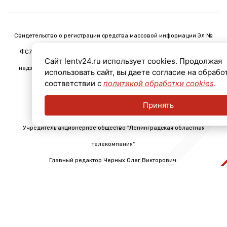
Свидетельство о регистрации средства массовой информации Эл №
ФС77-78435 от 15 июня 2020 г., выдано Федеральной службой по
Сайт lentv24.ru использует cookies. Продолжая
надзору в сфере связи, информационных технологий и массовых
использовать сайт, вы даете согласие на обрабо
соответствии с
политикой обработки cookies
.
коммуникаций (Роскомнадзор).
Принять
Учредитель акционерное общество "Ленинградская областная
телекомпания".
Главный редактор Черных Олег Викторович.
Телефон: +7 (812) 640-6114
Email: info@lentv24.ru
Размещение рекламы admitriev@lentv24.ru