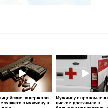
лицейские задержали
Мужчину с проломлен
релявшего в мужчину в
виском доставили в
тчине
больницу из квартиры 