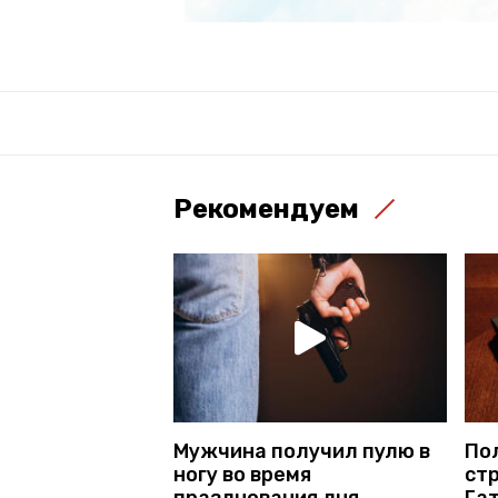
Рекомендуем
Мужчина получил пулю в
По
ногу во время
ст
празднования дня
Га