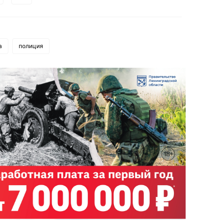
а
полиция