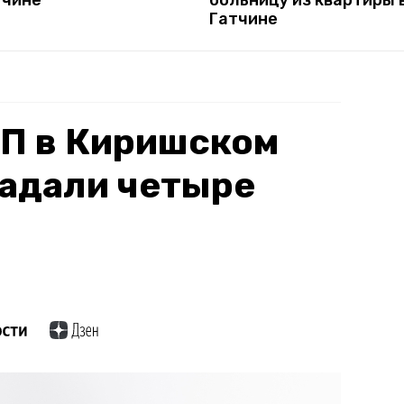
Гатчине
ТП в Киришском
радали четыре