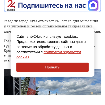
Сегодня город Луга отмечает 249 лет со дня основания.
Для жителей и гостей организованы танцевальные
площадки, выступления духовых оркестров и угощения.
Сайт lentv24.ru использует cookies.
Главным событием праздника стала церемония
Продолжая использовать сайт, вы даете
вручения знака «Почетный гражданин города Луга».
согласие на обработку данных в
Кроме того, региональные власти отметили
соответствии с
политикой обработки
многодетные семьи муниципалитета, вручив им
cookies
.
памятные награды и благодарственные письма.
Принять