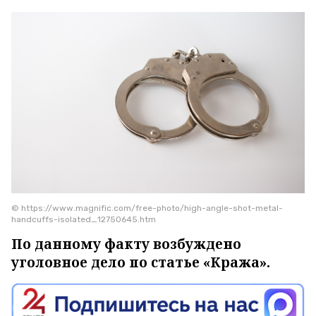
© https://www.magnific.com/free-photo/high-angle-shot-metal-
handcuffs-isolated_12750645.htm
По данному факту возбуждено
уголовное дело по статье «Кража».