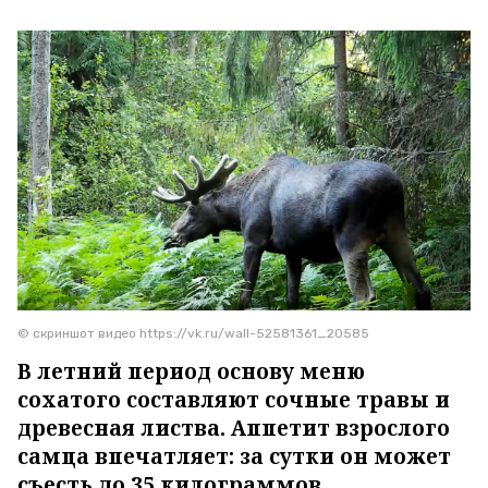
© скриншот видео https://vk.ru/wall-52581361_20585
В летний период основу меню
сохатого составляют сочные травы и
древесная листва. Аппетит взрослого
самца впечатляет: за сутки он может
съесть до 35 килограммов