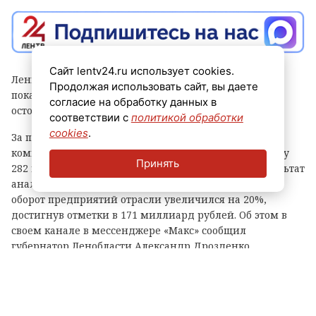
Сайт lentv24.ru использует cookies.
Ленинградская область встречает День строителя с
Продолжая использовать сайт, вы даете
показателями, которые говорит сам за себя: вопреки
согласие на обработку данных в
осторожным прогнозам, отрасль растет год к году.
соответствии с
политикой обработки
cookies
.
За первые шесть месяцев этого года строительные
компании региона выполнили объем работ на сумму
Принять
282 миллиарда рублей. Это на 15% превышает результат
аналогичного периода прошлого года. Финансовый
оборот предприятий отрасли увеличился на 20%,
достигнув отметки в 171 миллиард рублей. Об этом в
своем канале в мессенджере «Макс» сообщил
губернатор Ленобласти Александр Дрозденко.
Он отметил, что строительстве региона заняты 74
тысячи специалистов — на 17% больше, чем год назад.
На столько же выросла средняя заработная плата,