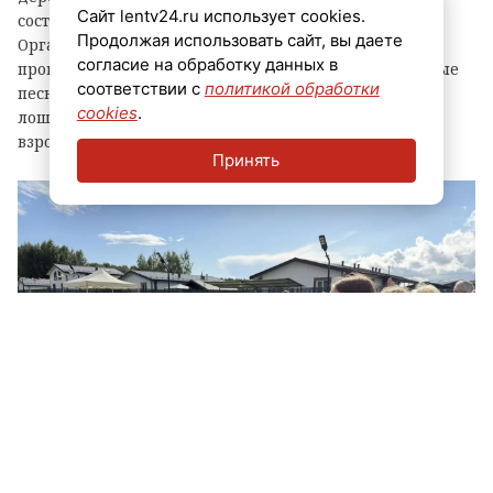
Сайт lentv24.ru использует cookies.
состоялся семейный праздник «Летние святки».
Продолжая использовать сайт, вы даете
Организаторы подготовили для гостей насыщенную
согласие на обработку данных в
программу: традиционные народные игры, задорные
соответствии с
политикой обработки
песни, хороводы и, конечно, катание верхом на
cookies
.
лошадях. Участниками события стали и дети, и
взрослые — каждый нашел занятие по душе.
Принять