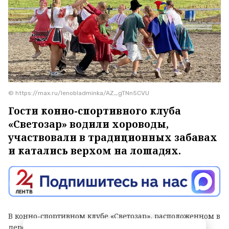
© https://max.ru/lenobladminka/AZ_gTNn5CVU
Гости конно-спортивного клуба
«Светозар» водили хороводы,
участвовали в традиционных забавах
и катались верхом на лошадях.
В конно-спортивном клубе «Светозар», расположенном в
деревне Владимировка (Ломоносовский район),