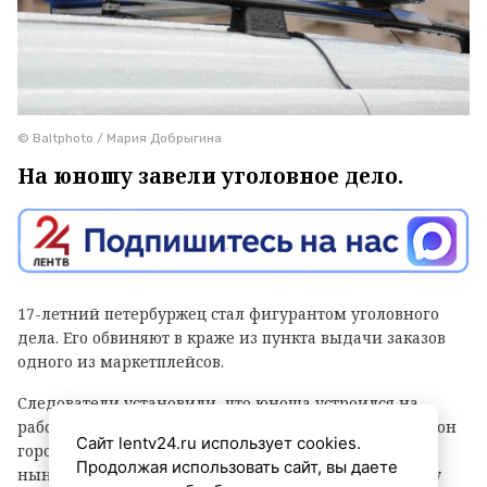
© Baltphoto / Мария Добрыгина
На юношу завели уголовное дело.
17-летний петербуржец стал фигурантом уголовного
дела. Его обвиняют в краже из пункта выдачи заказов
одного из маркетплейсов.
Следователи установили, что юноша устроился на
работу в ПВЗ на Софийской улице (Фрунзенский район
Сайт lentv24.ru использует cookies.
города) и с ноября прошлого года по февраль
Продолжая использовать сайт, вы даете
нынешнего украл оттуда различные вещи и технику