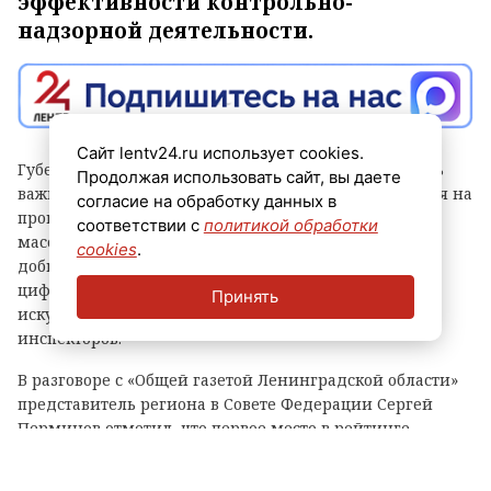
эффективности контрольно-
надзорной деятельности.
Сайт lentv24.ru использует cookies.
Губернатор Александр Дрозденко заявил, что теперь
Продолжая использовать сайт, вы даете
важно сохранить лидерство после отмены моратория на
согласие на обработку данных в
проверки, а для этого контроль должен быть не
соответствии с
политикой обработки
массовым, а точным и современным. Чтобы этого
cookies
.
добиться, в Ленобласти, в частности, развивают
цифровые сервисы, используют беспилотники и
Принять
искусственный интеллект, а также обучают
инспекторов.
В разговоре с «Общей газетой Ленинградской области»
представитель региона в Совете Федерации Сергей
Перминов отметил, что первое место в рейтинге
показывает, что властям Ленобласти удалось выстроить
самую сбалансированную, современную и прозрачную