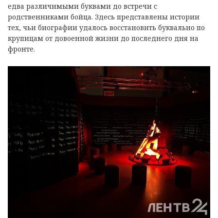
едва различимыми буквами до встречи с
родственниками бойца. Здесь представлены истории
тех, чьи биографии удалось восстановить буквально по
крупицам от довоенной жизни до последнего дня на
фронте.