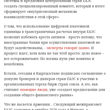
системы и предложил центробанкам стран ЕАЭС
создать специализированный комитет, который в итоге
сформирует «внутрисоюзный механизм
взаимодействия в этой сфере».
О том, что использование цифровой платежной
единицы в трансграничных расчетах внутри ЕАЭС
позволит избежать ареста активов - просто потому, что
иностранные банки при осуществлении платежей не
будут задействованы, -
эксперты говорят давно
. И
процесс идет, хотя пока не так чтоб просто: дело новое –
все осторожничают. Но логика пути уже понятна и
неизбежна.
Кстати, сегодня в Кыргызстане подписано соглашение о
допуске брокеров и дилеров стран ЕАЭС к участию в
организованных торгах бирж стран союза. А это, как
считают
знающие люди
, уже «создает предпосылки для
создания общего финансового рынка».
Что же касается Армении… Следующий межправсовет
ЕАЭС состоится в октябре 2026 года в Минске, а,