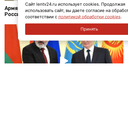
Сайт lentv24.ru использует cookies. Продолжая
Армянская чаша: Пашинян уводит страну от
использовать сайт, вы даете согласие на обрабо
России без общественного сопротивления
соответствии с
политикой обработки cookies
.
Принять
Армянский штрих: интрига с визитом Никола
Пашиняна в Россию подсветила значимость
ЕАЭС