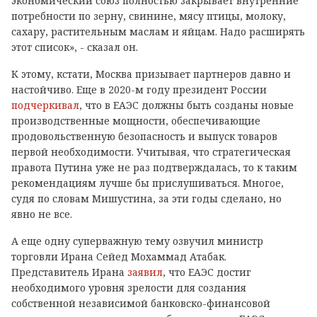
экономический союз полностью закрывает внутренние
потребности по зерну, свинине, мясу птицы, молоку,
сахару, растительным маслам и яйцам. Надо расширять
этот список», - сказал он.
К этому, кстати, Москва призывает партнеров давно и
настойчиво. Еще в 2020-м году президент России
подчеркивал
, что в ЕАЭС должны быть созданы новые
производственные мощности, обеспечивающие
продовольственную безопасность и выпуск товаров
первой необходимости. Учитывая, что стратегическая
правота Путина уже не раз подтверждалась, то к таким
рекомендациям лучше бы прислушиваться. Многое,
судя по словам Мишустина, за эти годы сделано, но
явно не все.
А еще одну суперважную тему озвучил министр
торговли Ирана Сейед Мохаммад Атабак.
Представитель Ирана
заявил
, что ЕАЭС достиг
необходимого уровня зрелости для создания
собственной независимой банковско-финансовой