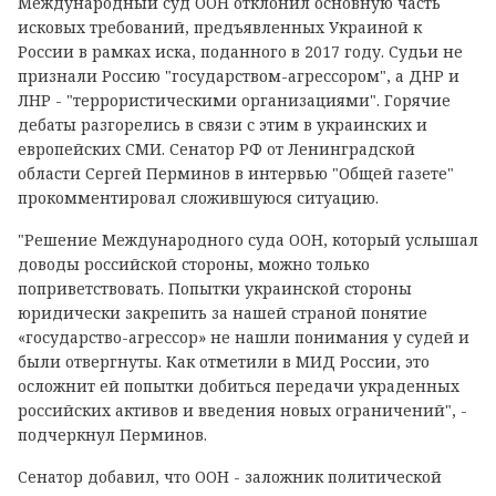
Международный суд ООН отклонил основную часть
исковых требований, предъявленных Украиной к
России в рамках иска, поданного в 2017 году. Судьи не
признали Россию "государством-агрессором", а ДНР и
ЛНР - "террористическими организациями". Горячие
дебаты разгорелись в связи с этим в украинских и
европейских СМИ. Сенатор РФ от Ленинградской
области Сергей Перминов в интервью "Общей газете"
прокомментировал сложившуюся ситуацию.
"Решение Международного суда ООН, который услышал
доводы российской стороны, можно только
поприветствовать. Попытки украинской стороны
юридически закрепить за нашей страной понятие
«государство-агрессор» не нашли понимания у судей и
были отвергнуты. Как отметили в МИД России, это
осложнит ей попытки добиться передачи украденных
российских активов и введения новых ограничений", -
подчеркнул Перминов.
Сенатор добавил, что ООН - заложник политической