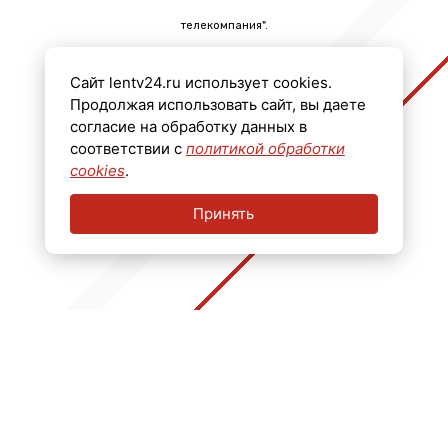
телекомпания".
Главный редактор Черных Олег Викторович.
Сайт lentv24.ru использует cookies.
Телефон: +7 (812) 640-6114
Продолжая использовать сайт, вы даете
Email: info@lentv24.ru
согласие на обработку данных в
соответствии с
политикой обработки
Размещение рекламы admitriev@lentv24.ru
cookies
.
Принять
16+
Перечень иностранных и международных неправительственных организаций,
деятельность которых признана нежелательной на территории Российской
Федерации: ↓