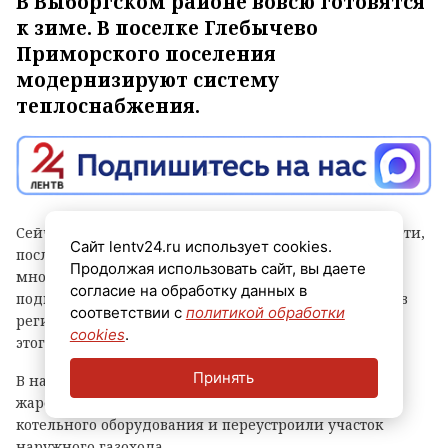
В Выборгском районе вовсю готовятся
к зиме. В поселке Глебычево
Приморского поселения
модернизируют систему
теплоснабжения.
Сейчас рабочие реконструируют участок тепловой сети,
Сайт lentv24.ru использует cookies.
после завершения работ на котором 15
Продолжая использовать сайт, вы даете
многоквартирных домов бывшего военного городка
согласие на обработку данных в
подключат к газовой котельной. Об этом рассказали в
соответствии с
политикой обработки
региональном комитете по ТЭК. Отмечается, что до
cookies
.
этого дома отапливали от угольной котельной.
Принять
В начале лета в котельной заменили водогрейный
жаротрубный котел, а также устроили новую обвязку
котельного оборудования и переустроили участок
наружного газохода.