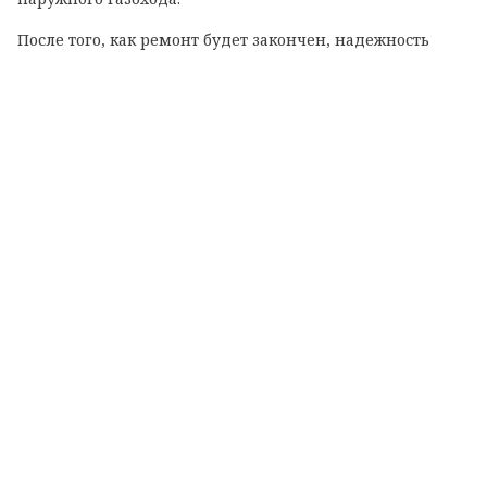
После того, как ремонт будет закончен, надежность
теплоснабжения жителей вырастет. Котельная будет
работать на сжиженном газе.