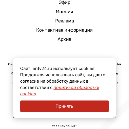
Эфир
Мнения
Реклама
Контактная информация
Архив
Свидетельство о регистрации средства массовой информации Эл №
Сайт lentv24.ru использует cookies.
ФС77-78435 от 15 июня 2020 г., выдано Федеральной службой по
Продолжая использовать сайт, вы даете
согласие на обработку данных в
надзору в сфере связи, информационных технологий и массовых
соответствии с
политикой обработки
коммуникаций (Роскомнадзор).
cookies
.
Принять
Учредитель акционерное общество "Ленинградская областная
телекомпания".