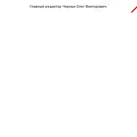
Главный редактор Черных Олег Викторович.
Телефон: +7 (812) 640-6114
Email: info@lentv24.ru
Размещение рекламы admitriev@lentv24.ru
16+
Перечень иностранных и международных неправительственных организаций,
деятельность которых признана нежелательной на территории Российской
Федерации: ↓
В России признаны экстремистскими и запрещены организации: ↓