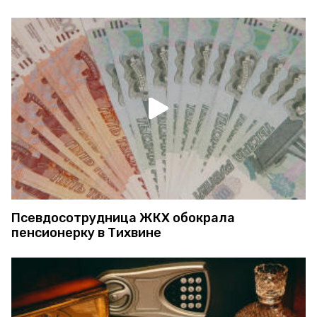
Псевдосотрудница ЖКХ обокрала
пенсионерку в Тихвине