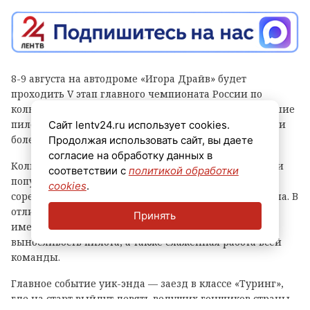
8-9 августа на автодроме «Игора Драйв» будет
проходить V этап главного чемпионата России по
кольцевым гонкам. В нем примут участие сильнейшие
пилоты страны, а за их борьбой будут следить тысячи
Сайт lentv24.ru использует cookies.
болельщиков.
Продолжая использовать сайт, вы даете
согласие на обработку данных в
Кольцевые автогонки — один из самых зрелищных и
соответствии с
политикой обработки
популярных видов автоспорта, в котором гонщики
cookies
.
соревнуются на специальных трассах замкнутого типа. В
отличие от ралли или дрэг-рейсинга, тут большое
Принять
имеют значение не только скорость, но и тактика,
выносливость пилота, а также слаженная работа всей
команды.
Главное событие уик-энда — заезд в классе «Туринг»,
где на старт выйдут девять ведущих гонщиков страны.