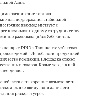
альной Азии.
одимо расширение торгово-
ажно для поддержания стабильной
 постоянно взаимодействует с
рес к взаимовыгодному сотрудничеству
намично развивающийся Узбекистан.
ехнопарке INNO в Такшкенте узбекская
 производимой в Ленобласти продукцией.
оличество компаний. Площадка станет
твенных товаров. Кроме того, на ней
нес-диалог.
Ленобласти есть хорошие возможности
атском рынке ввиду понимания его
идения рисков и угроз.