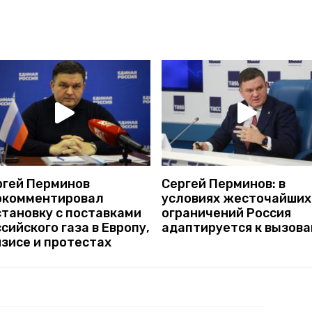
ргей Перминов
Сергей Перминов: в
окомментировал
условиях жесточайших
становку с поставками
ограничений Россия
сийского газа в Европу,
адаптируется к вызов
зисе и протестах