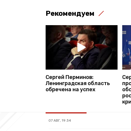
Рекомендуем
Сергей Перминов:
Се
Ленинградская область
пр
обречена на успех
об
рос
кри
07 АВГ, 19:34