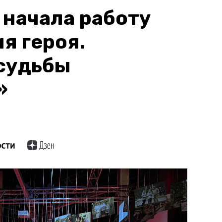
 начала работу
я героя.
судьбы
»