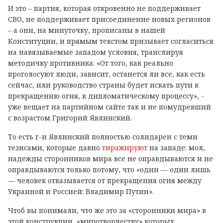
И это – партия, которая откровенно не поддерживает
СВО, не поддерживает присоединение новых регионов
– а они, на минуточку, прописаны в нашей
Конституции, и прямым текстом призывает согласиться
на навязываемые западом условия, транслируя
методичку противника: «От того, как реально
проголосуют люди, зависит, останется ли все, как есть
сейчас, или руководство страны будет искать пути к
прекращению огня, к дипломатическому процессу», -
уже вещает на партийном сайте так и не помудревший
с возрастом Григорий Явлинский.
То есть г-н Явлинский полностью солидарен с теми
тезисами, которые давно
тиражируют
на западе: мол,
надежды сторонников мира все не оправдываются и не
оправдываются только потому, что «один — один лишь
— человек отказывается от прекращения огня между
Украиной и Россией: Владимир Путин».
Чтоб вы понимали, что же это за «сторонники мира» в
этой конструкции, «миротворчеству» которых