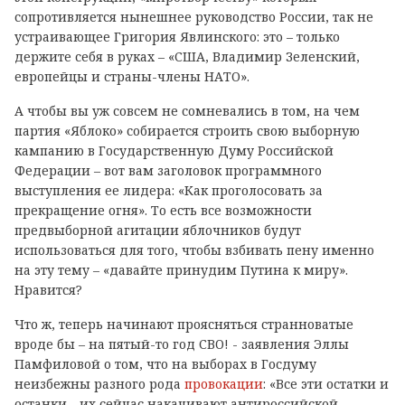
сопротивляется нынешнее руководство России, так не
устраивающее Григория Явлинского: это – только
держите себя в руках – «США, Владимир Зеленский,
европейцы и страны-члены НАТО».
А чтобы вы уж совсем не сомневались в том, на чем
партия «Яблоко» собирается строить свою выборную
кампанию в Государственную Думу Российской
Федерации – вот вам заголовок программного
выступления ее лидера: «Как проголосовать за
прекращение огня». То есть все возможности
предвыборной агитации яблочников будут
использоваться для того, чтобы взбивать пену именно
на эту тему – «давайте принудим Путина к миру».
Нравится?
Что ж, теперь начинают проясняться странноватые
вроде бы – на пятый-то год СВО! - заявления Эллы
Памфиловой о том, что на выборах в Госдуму
неизбежны разного рода
провокации
: «Все эти остатки и
останки - их сейчас накачивают антироссийской