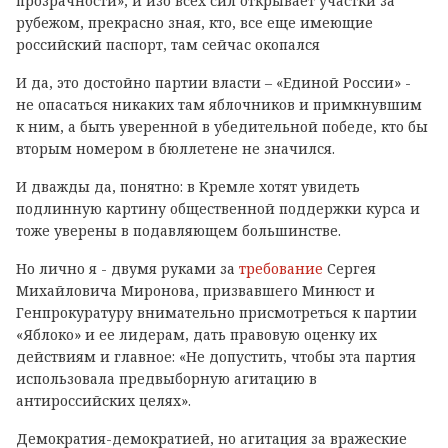
прозрачности», и изо всех сил открывает участки за
рубежом, прекрасно зная, кто, все еще имеющие
российский паспорт, там сейчас окопался
И да, это достойно партии власти – «Единой России» -
не опасаться никаких там яблочников и примкнувшим
к ним, а быть уверенной в убедительной победе, кто бы
вторым номером в бюллетене не значился.
И дважды да, понятно: в Кремле хотят увидеть
подлинную картину общественной поддержки курса и
тоже уверены в подавляющем большинстве.
Но лично я - двумя руками за
требование
Сергея
Михайловича Миронова, призвавшего Минюст и
Генпрокуратуру внимательно присмотреться к партии
«Яблоко» и ее лидерам, дать правовую оценку их
действиям и главное: «Не допустить, чтобы эта партия
использовала предвыборную агитацию в
антироссийских целях».
Демократия-демократией, но агитация за вражеские