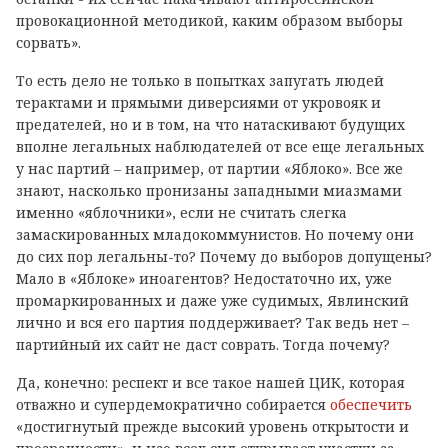
провокационной методикой, каким образом выборы
сорвать».
То есть дело не только в попытках запугать людей
терактами и прямыми диверсиями от укровояк и
предателей, но и в том, на что натаскивают будущих
вполне легальных наблюдателей от все еще легальных
у нас партий – например, от партии «Яблоко». Все же
знают, насколько пронизаны западными миазмами
именно «яблочники», если не считать слегка
замаскированных младокоммунистов. Но почему они
до сих пор легальны-то? Почему до выборов допущены?
Мало в «Яблоке» иноагентов? Недостаточно их, уже
промаркированных и даже уже судимых, Явлинский
лично и вся его партия поддерживает? Так ведь нет –
партийный их сайт не даст соврать. Тогда почему?
Да, конечно: респект и все такое нашей ЦИК, которая
отважно и супердемократично собирается
обеспечить
«достигнутый прежде высокий уровень открытости и