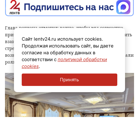
Глава региона отметил: важно, чтобы мы совместно
приближали победу, а для этого необходимо выстроить
Сайт lentv24.ru использует cookies.
взаимодействие всех институтов. Главная цель –
Продолжая использовать сайт, вы даете
стремиться к тому, чтобы все ветераны СВО, которые
согласие на обработку данных в
возвращаются в мирную жизнь, были активны и играли
соответствии с
политикой обработки
роль в жизни Ленинградской области.
cookies
.
Принять