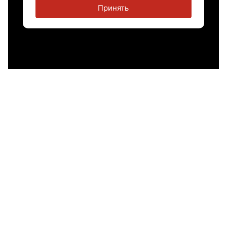
Принять
Теги:
лечение
здоровье
мигрень