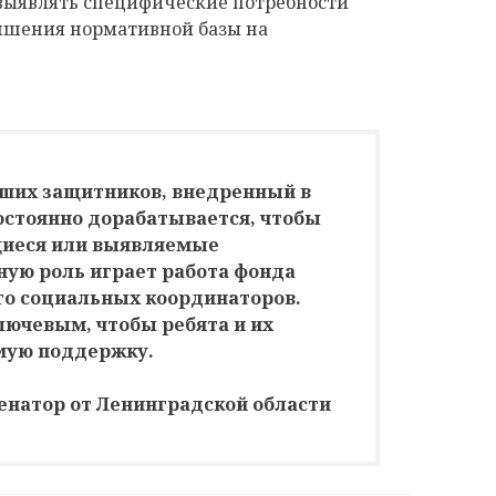
выявлять специфические потребности
учшения нормативной базы на
аших защитников, внедренный в
остоянно дорабатывается, чтобы
щиеся или выявляемые
жную роль играет работа фонда
го социальных координаторов.
лючевым, чтобы ребята и их
мую поддержку.
енатор от Ленинградской области