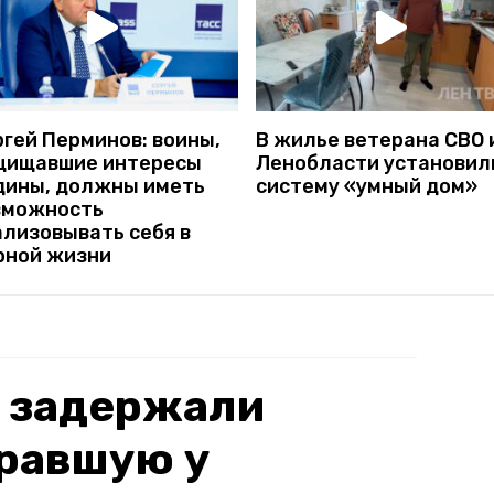
гей Перминов: воины,
В жилье ветерана СВО 
щищавшие интересы
Ленобласти установил
дины, должны иметь
систему «умный дом»
зможность
ализовывать себя в
рной жизни
е задержали
кравшую у