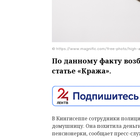
© https://www.magnific.com/free-photo/high-
По данному факту воз
статье «Кража».
В Кингисеппе сотрудники полици
домушницу. Она похитила деньги
пенсионерки, сообщает пресс-слу