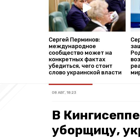
Сергей Перминов:
Сер
международное
за
сообщество может на
Ро
конкретных фактах
во
убедиться, чего стоит
ре
слово украинской власти
ми
08 АВГ, 18:23
В Кингисепп
уборщицу, у