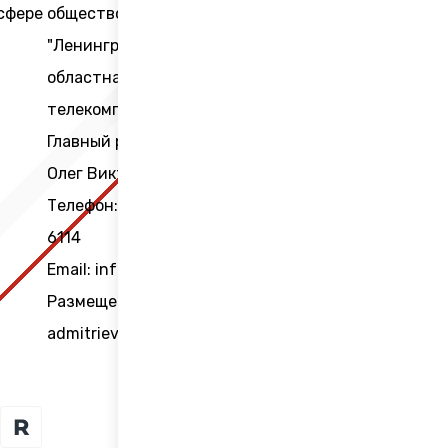
 сфере
общество
"Ленинградская
областная
телекомпания".
Главный редактор Черных
Олег Викторович.
Телефон: +7 (812) 640-
6114
Email: info@lentv24.ru
Размещение рекламы
admitriev@lentv24.ru