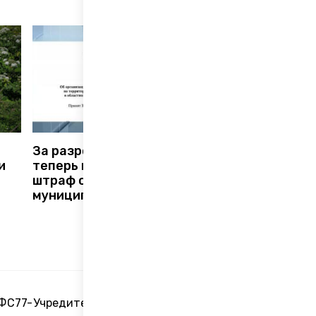
47
За разросшийся борщевик
и
теперь можно получить
штраф от
муниципалитета
16+
 ФС77-
Учредитель акционерное