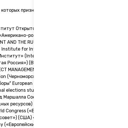
 которых признана нежелательной
нститут Открытое Общество Фонд
) «Американо-российский фонд по
NT AND THE RULE OF LAW)
itute for International Affairs)
титут» (International Republican
тая Россия») (Великобритания) OR
ECT MANAGEMENT) Institute of Modern
tion (Черноморский фонд
ры" European Platform for
 elections study center (IESC)
фонд Маршалла Соединенных Штатов)
одных ресурсов) (Соединенные Штаты
orld Congress («Всемирный конгресс
овет») (США) «Člověk v tísni, o.p.s»
cy («Европейский фонд за