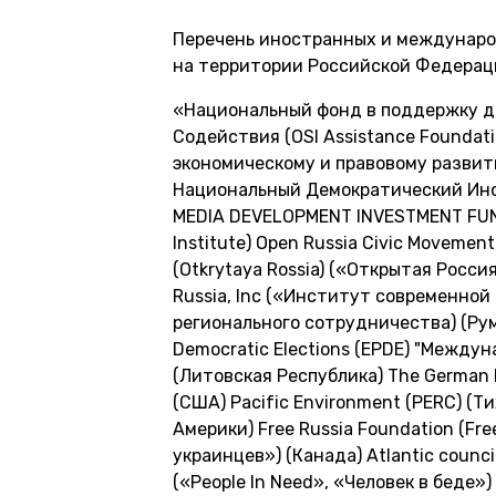
Перечень иностранных и междунаро
на территории Российской Федераци
«Национальный фонд в поддержку д
Содействия (OSI Assistance Foundat
экономическому и правовому разви
Национальный Демократический Инсти
MEDIA DEVELOPMENT INVESTMENT FUND
Institute) Open Russia Civic Movem
(Otkrytaya Rossia) («Открытая Росси
Russia, Inc («Институт современной 
регионального сотрудничества) (Рум
Democratic Elections (EPDE) "Междун
(Литовская Республика) The German 
(США) Pacific Environment (PERC) 
Америки) Free Russia Foundation (Fr
украинцев») (Канада) Atlantic council
(«People In Need», «Человек в беде