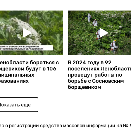
Ленобласти бороться с
В 2024 году в 92
рщевиком будут в 106
поселениях Ленобласт
ниципальных
проведут работы по
разованиях
борьбе с Сосновским
борщевиком
Показать еще
о о регистрации средства массовой информации Эл №