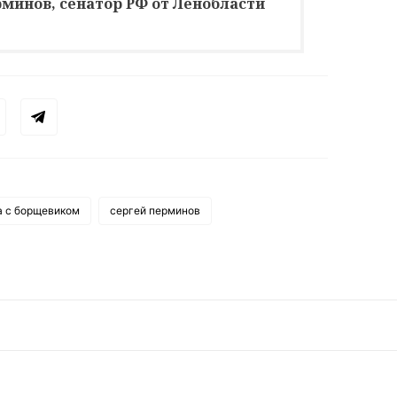
минов, сенатор РФ от Ленобласти
а с борщевиком
сергей перминов