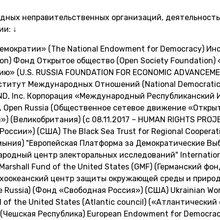
дных неправительственных организаций, деятельность
и: ↓
емократии» (The National Endowment for Democracy) И
ion) Фонд Открытое общество (Open Society Foundation
тию» (U.S. RUSSIA FOUNDATION FOR ECONOMIC ADVANCEME
тут Международных Отношений (National Democratic Inst
, Inc. Корпорация «Международный Республиканский Инс
ent, Open Russia (Общественное сетевое движение «Откры
я») (Великобритания) (с 08.11.2017 – HUMAN RIGHTS PROJ
России») (США) The Black Sea Trust for Regional Coopera
ыния) "Европейская Платформа за Демократические Выбо
ародный центр электоральных исследований" International
Marshall Fund of the United States (GMF) (Германский 
(Тихоокеанский центр защиты окружающей среды и прир
ee Russia) (Фонд «Свободная Россия») (США) Ukrainian W
 of the United States (Atlantic council) («Атлантический с
») (Чешская Республика) European Endowment for Democra