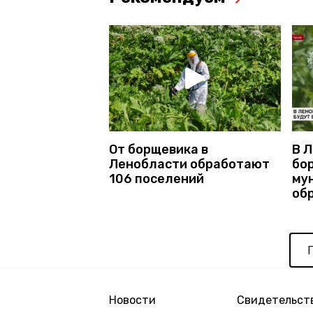
От борщевика в
В 
Ленобласти обработают
бо
106 поселений
му
об
Новости
Свидетельств