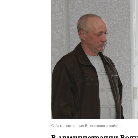
© Администрация Волховского района
В администрации Волх