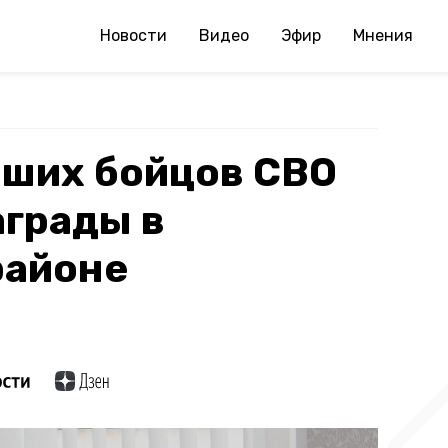
Новости
Видео
Эфир
Мнения
бших бойцов СВО
аграды в
районе