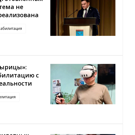
тема не
реализована
еабилитация
Вырицы»:
билитацию с
еальности
илитация