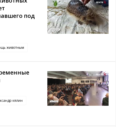
животных
ет
павшего под
ощь животным
временные
и
ксандр кялин