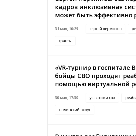
кадров инклюзивная сис
может быть эффективно 
31 мая, 10:29
сергей перминов
р
гранты
«VR-турнир в госпитале 
бойцы СВО проходят реа
помощью виртуальной р
30 мая, 17:30
участники сво
реаб
гатчинский округ