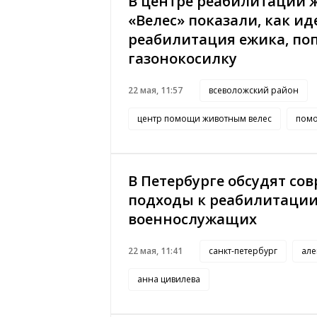
В центре реабилитации 
«Велес» показали, как ид
реабилитация ежика, по
газонокосилку
22 мая, 11:57
всеволожский район
центр помощи животным велес
пом
В Петербурге обсудят со
подходы к реабилитаци
военнослужащих
22 мая, 11:41
санкт-петербург
але
анна цивилева