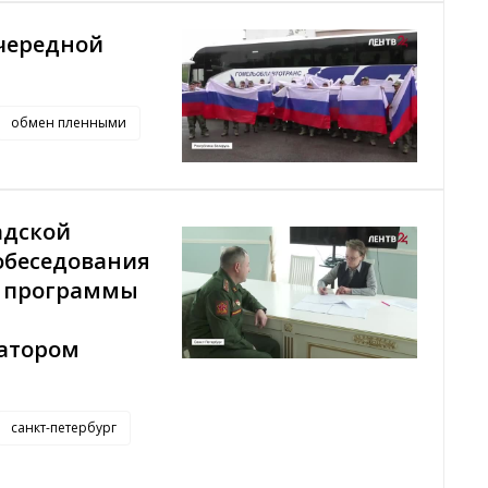
очередной
обмен пленными
адской
обеседования
й программы
атором
санкт-петербург