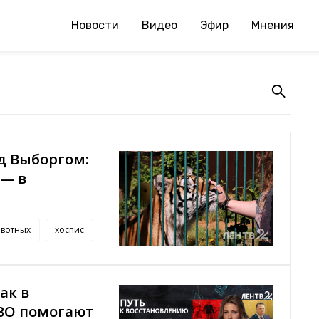
Новости
Видео
Эфир
Мнения
д Выборгом:
 — в
ивотных
хоспис
ак в
ВО помогают