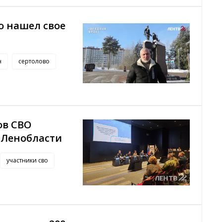
о нашел свое
н
сертолово
ов СВО
 Ленобласти
участники сво