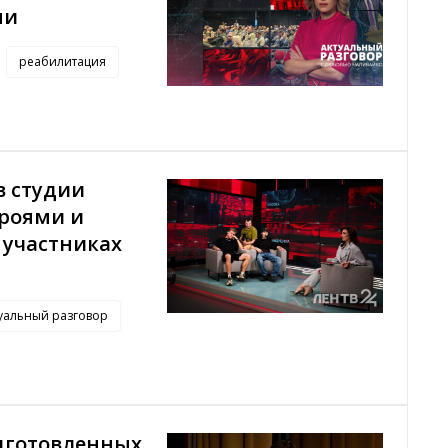
ни
реабилитация
в студии
ероями и
 участниках
уальный разговор
одготовленных