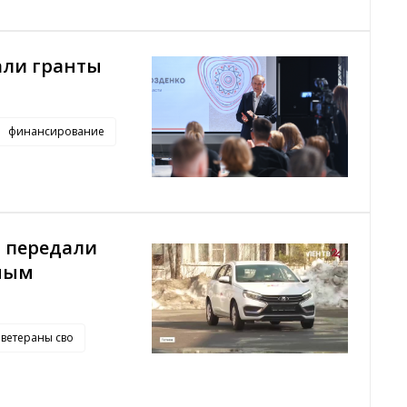
али гранты
финансирование
О передали
чным
ветераны сво