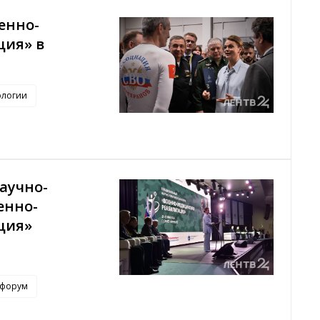
енно-
ция» в
ологии
научно-
енно-
ция»
форум