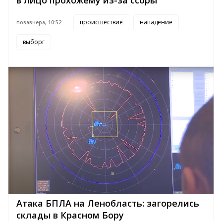
в лицо прохожему из-за ссоры
происшествие
нападение
позавчера, 10:52
выборг
Атака БПЛА на Ленобласть: загорелись
склады в Красном Бору