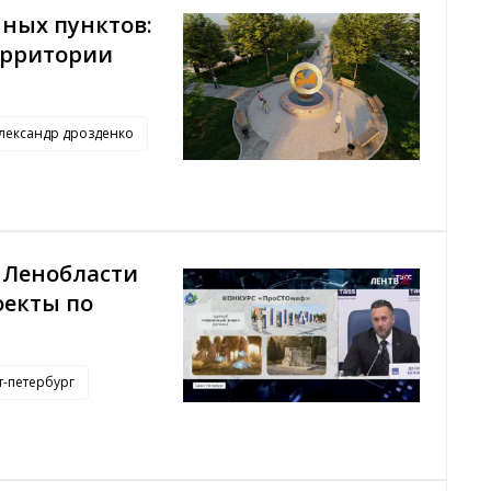
нных пунктов:
ерритории
лександр дрозденко
 Ленобласти
оекты по
т-петербург