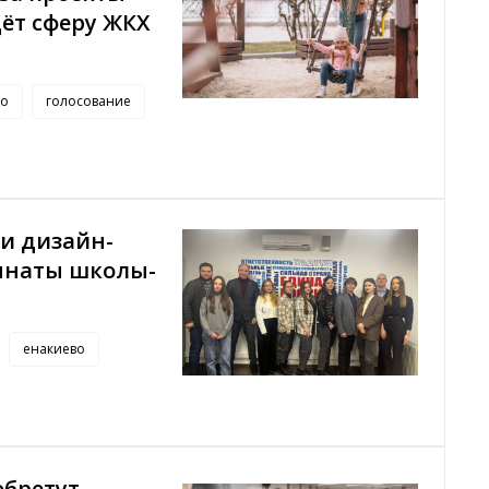
дёт сферу ЖКХ
во
голосование
и дизайн-
мнаты школы-
енакиево
обретут