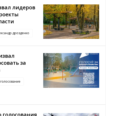
звал лидеров
проекты
ласти
ександр дрозденко
извал
совать за
а
голосование
о голосования