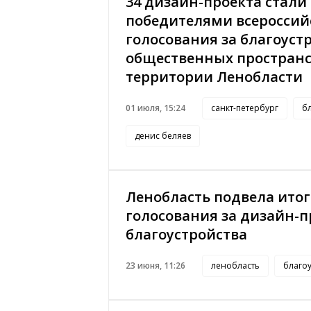
34 дизайн-проекта стали
победителями всероссий
голосования за благоуст
общественных пространс
территории Ленобласти
01 июля, 15:24
санкт-петербург
б
денис беляев
Ленобласть подвела ито
голосования за дизайн-
благоустройства
23 июня, 11:26
ленобласть
благо