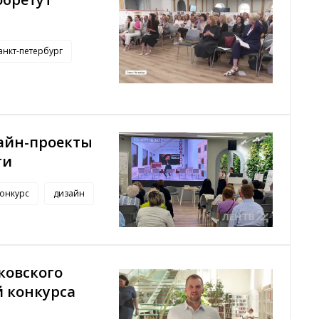
анкт-петербург
айн-проекты
ти
онкурс
дизайн
ковского
 конкурса