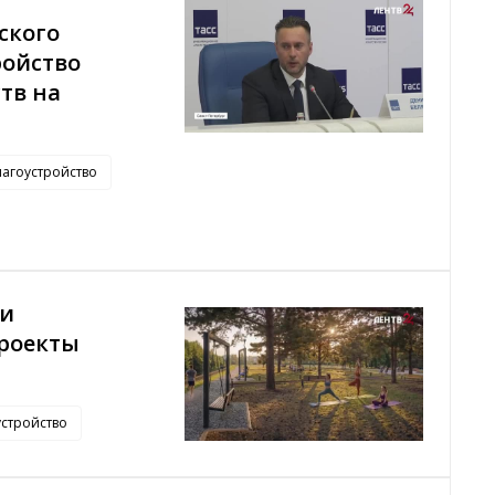
ского
ройство
тв на
лагоустройство
ги
проекты
устройство