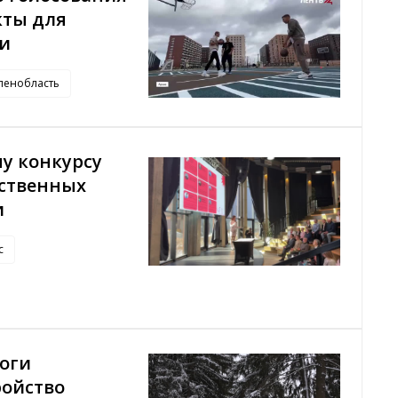
кты для
ти
ленобласть
у конкурсу
ественных
и
с
тоги
ройство