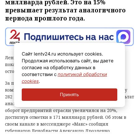
миллиарда рублей. Это на 15%
превышает результат аналогичного
периода прошлого года.
Сайт lentv24.ru использует cookies.
Ленинградская область встречает День строителя с
Продолжая использовать сайт, вы даете
показателями, которые говорит сам за себя: вопреки
согласие на обработку данных в
осторожным прогнозам, отрасль растет год к году.
соответствии с
политикой обработки
cookies
.
За первые шесть месяцев этого года строительные
компании региона выполнили объем работ на сумму
Принять
282 миллиарда рублей. Это на 15% превышает результат
аналогичного периода прошлого года. Финансовый
оборот предприятий отрасли увеличился на 20%,
достигнув отметки в 171 миллиард рублей. Об этом в
своем канале в мессенджере «Макс» сообщил
губернатор Ленобласти Александр Дрозденко.