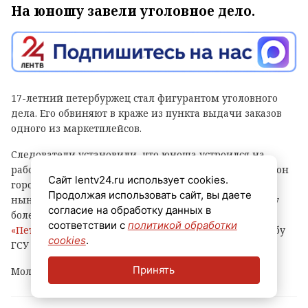
На юношу завели уголовное дело.
17-летний петербуржец стал фигурантом уголовного
дела. Его обвиняют в краже из пункта выдачи заказов
одного из маркетплейсов.
Следователи установили, что юноша устроился на
работу в ПВЗ на Софийской улице (Фрунзенский район
Сайт lentv24.ru использует cookies.
города) и с ноября прошлого года по февраль
Продолжая использовать сайт, вы даете
нынешнего украл оттуда различные вещи и технику
согласие на обработку данных в
более чем на 500 тысяч рублей, сообщает
соответствии с
политикой обработки
«Петербургский дневник»
со ссылкой на пресс-службу
cookies
.
ГСУ СКР по городу на Неве.
Принять
Молодому человеку уже предъявлено обвинение.