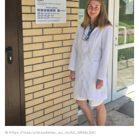
© https://max.ru/drozdenko_au_lo/AZ_hB66LZeU