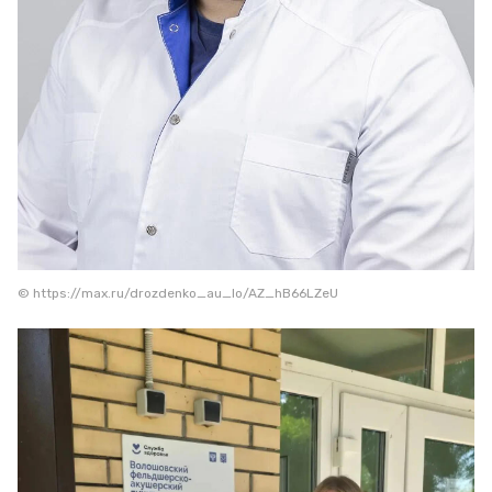
© https://max.ru/drozdenko_au_lo/AZ_hB66LZeU