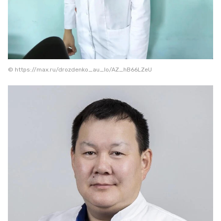
© https://max.ru/drozdenko_au_lo/AZ_hB66LZeU