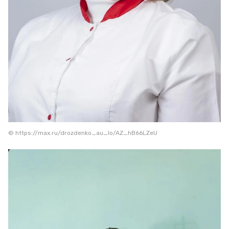
© https://max.ru/drozdenko_au_lo/AZ_hB66LZeU