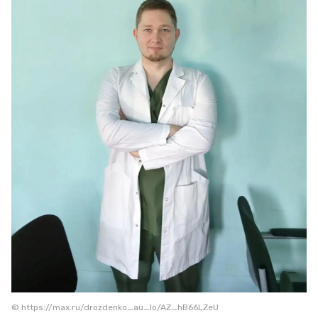
© https://max.ru/drozdenko_au_lo/AZ_hB66LZeU