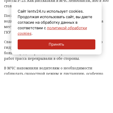
трассы Р-23. Как рассказали в МЧС Ленобласти, лоб в лоб
столкнулись легковушка и микроавтобус Fiat.
Сайт lentv24.ru использует cookies.
Последний опрокинулся набок, в результате чего
Продолжая использовать сайт, вы даете
водитель оказался зажат в транспортном средстве. На
согласие на обработку данных в
место выезжал личный состав 135-й пожарной части
соответствии с
политикой обработки
ГКУ «Леноблпожспас».
cookies
.
Спасатели деблокировали пострадавшего с помощью
Принять
гидравлического инструмента. Его доставили в
больницу. Для проведения аварийно-спасательных
работ трасса перекрывали в обе стороны.
В МЧС напомнили водителям о необходимости
соблюдать скоростной режим и дистанцию, особенно
ночью.