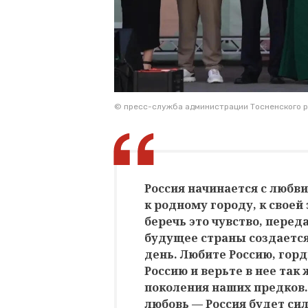
© пресс-служба администрации Тосненского 
Россия начинается с любви
к родному городу, к своей
беречь это чувство, перед
будущее страны создаетс
день. Любите Россию, гор
Россию и верьте в нее так 
поколения наших предков.
любовь — Россия будет си