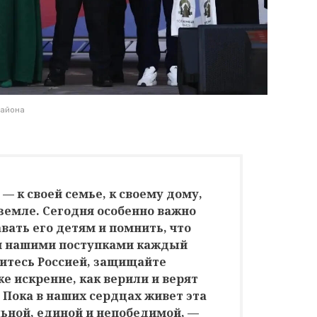
района
 — к своей семье, к своему дому,
 земле. Сегодня особенно важно
авать его детям и помнить, что
я нашими поступками каждый
дитесь Россией, защищайте
же искренне, как верили и верят
 Пока в наших сердцах живет эта
льной, единой и непобедимой, —