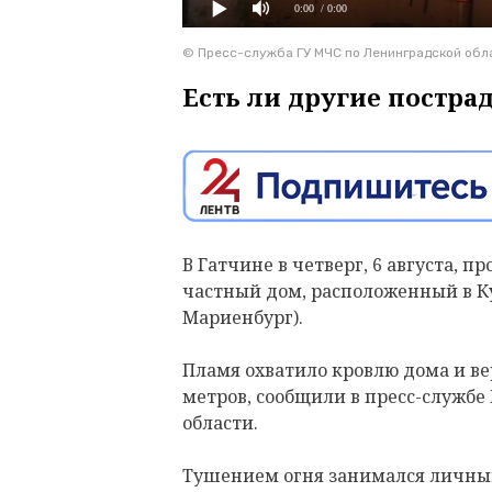
0:00
/ 0:00
© Пресс-служба ГУ МЧС по Ленинградской обл
Есть ли другие постра
В Гатчине в четверг, 6 августа, 
частный дом, расположенный в К
Мариенбург).
Пламя охватило кровлю дома и в
метров, сообщили в пресс-службе
области.
Тушением огня занимался личный 