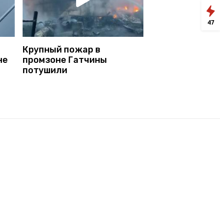
47
Крупный пожар в
не
промзоне Гатчины
потушили