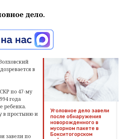
ловное дело.
(Волховский
дозревается в
 СКР по 47-му
994 года
е ребенка.
Уголовное дело завели
у в простыню и
после обнаружения
новорожденного в
мусорном пакете в
Бокситогорском
ри завели по