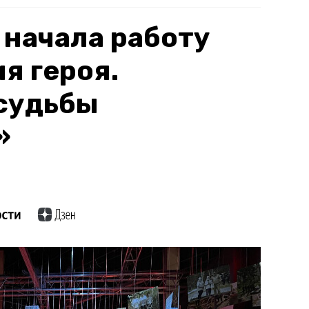
 начала работу
я героя.
судьбы
»