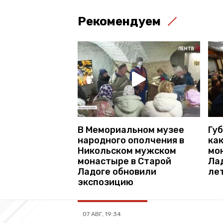
Рекомендуем
В Мемориальном музее
Гу
народного ополчения в
ка
Никольском мужском
мо
монастыре в Старой
Лад
Ладоге обновили
ле
экспозицию
07 АВГ, 19:34