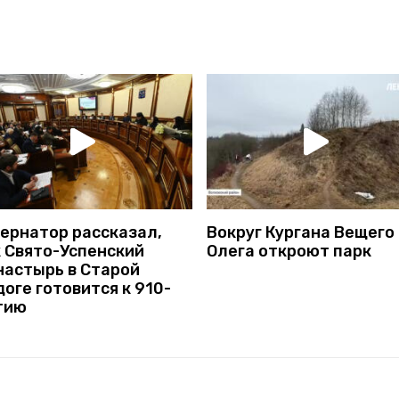
бернатор рассказал,
Вокруг Кургана Вещего
к Свято-Успенский
Олега откроют парк
настырь в Старой
оге готовится к 910-
тию