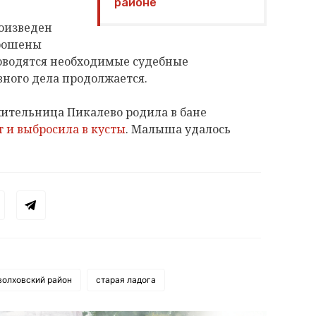
районе
роизведен
прошены
роводятся необходимые судебные
вного дела продолжается.
жительница Пикалево родила в бане
т и выбросила в кусты
. Малыша удалось
волховский район
старая ладога