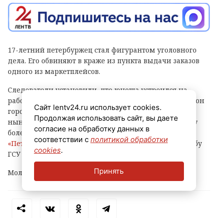
17-летний петербуржец стал фигурантом уголовного
дела. Его обвиняют в краже из пункта выдачи заказов
одного из маркетплейсов.
Следователи установили, что юноша устроился на
работу в ПВЗ на Софийской улице (Фрунзенский район
Сайт lentv24.ru использует cookies.
города) и с ноября прошлого года по февраль
Продолжая использовать сайт, вы даете
нынешнего украл оттуда различные вещи и технику
согласие на обработку данных в
более чем на 500 тысяч рублей, сообщает
соответствии с
политикой обработки
«Петербургский дневник»
со ссылкой на пресс-службу
cookies
.
ГСУ СКР по городу на Неве.
Принять
Молодому человеку уже предъявлено обвинение.