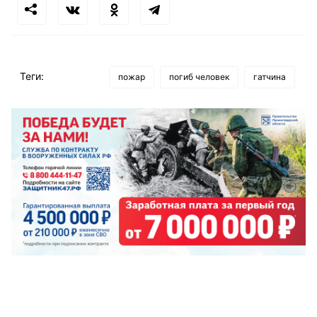
Теги:
пожар
погиб человек
гатчина