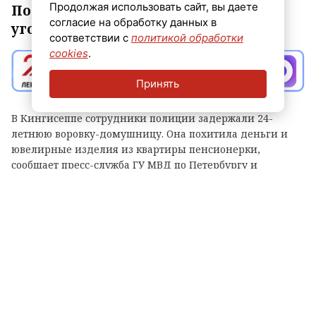
Продолжая использовать сайт, вы даете
По данному факту возбуждено
согласие на обработку данных в
уголовное дело по статье «Кража».
соответствии с
политикой обработки
cookies
.
Принять
В Кингисеппе сотрудники полиции задержали 24-
летнюю воровку-домушницу. Она похитила деньги и
ювелирные изделия из квартиры пенсионерки,
сообщает пресс-служба ГУ МВД по Петербургу и
Ленобласти.
Жертвой злоумышленницы стала 74-летняя
пенсионерка. 7 августа она обратилась в
правоохранительные органы и рассказала, что в ее
квартиру на улице Воровского через разбитое окно
проник неизвестный. Из квартиры пропали 190 тысяч
рублей, а также ювелирные украшения. Суммарный
ущерб оценивается в 211 тысяч рублей.