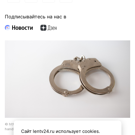
Подписывайтесь на нас в
© https://www.magnific.com/free-photo/high-angle-shot-metal-
handcuffs-isolated_12750645.htm
Сайт lentv24.ru использует cookies.