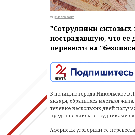
©
pxhere.com
"Сотрудники силовых 
пострадавшую, что её 
перевести на "безопас
В полицию города Никольское в Л
января, обратилась местная жите
течение нескольких дней получал
представлялись сотрудниками си
Аферисты уговорили ее перевест