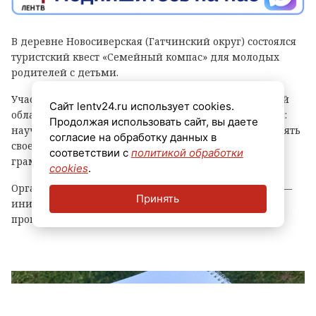
В деревне Новосиверская (Гатчинский округ) состоялся
туристский квест «Семейный компас» для молодых
родителей с детьми.
Участниками игры стали 20 семей из Ленинградской
Сайт lentv24.ru использует cookies.
области. Им предстояло освоить азы походной науки:
Продолжая использовать сайт, вы даете
научиться пользоваться компасом и картой, определять
согласие на обработку данных в
свое местоположение по природным объектам и
соответствии с
политикой обработки
грамотно прокладывать маршрут.
cookies
.
Организатором выступили «Семейные мастерские» —
Принять
инициатива, реализуемая в рамках национальной
программы «Регион для молодых».