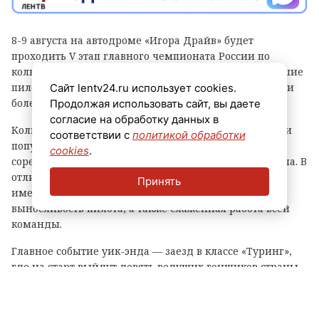
8-9 августа на автодроме «Игора Драйв» будет
проходить V этап главного чемпионата России по
кольцевым гонкам. В нем примут участие сильнейшие
пилоты страны, а за их борьбой будут следить тысячи
Сайт lentv24.ru использует cookies.
болельщиков.
Продолжая использовать сайт, вы даете
согласие на обработку данных в
Кольцевые автогонки — один из самых зрелищных и
соответствии с
политикой обработки
популярных видов автоспорта, в котором гонщики
cookies
.
соревнуются на специальных трассах замкнутого типа. В
отличие от ралли или дрэг-рейсинга, тут большое
Принять
имеют значение не только скорость, но и тактика,
выносливость пилота, а также слаженная работа всей
команды.
Главное событие уик-энда — заезд в классе «Туринг»,
где на старт выйдут девять ведущих гонщиков страны.