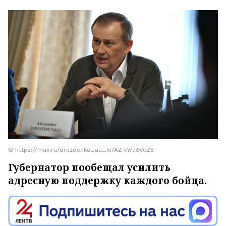
© https://max.ru/drozdenko_au_lo/AZ-kWc6VdZE
Губернатор пообещал усилить
адресную поддержку каждого бойца.