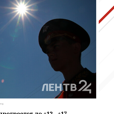
ото
прогреется до +12…+17