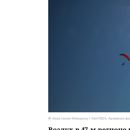
© Анастасия Илюшина / ЛенТВ24. Архивное ф
Воздух в 47-м регионе 