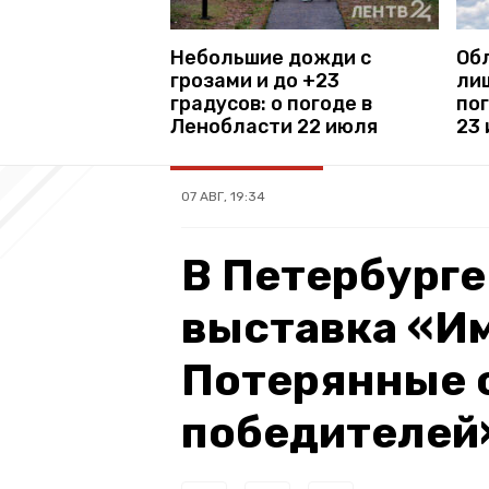
Небольшие дожди с
Об
грозами и до +23
лиш
градусов: о погоде в
по
Ленобласти 22 июля
23
07 АВГ, 19:34
В Петербурге
выставка «Им
Потерянные 
победителей