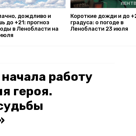
лачно, дождливо и
Короткие дожди и до +
ь до +21: прогноз
градуса: о погоде в
годы в Ленобласти на
Ленобласти 23 июля
 июля
 начала работу
я героя.
судьбы
»