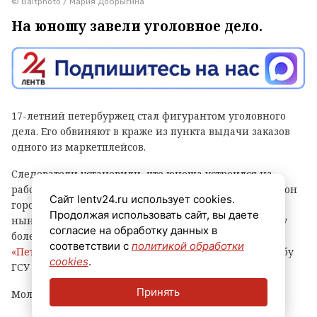
© Baltphoto / Мария Добрыгина
На юношу завели уголовное дело.
17-летний петербуржец стал фигурантом уголовного
дела. Его обвиняют в краже из пункта выдачи заказов
одного из маркетплейсов.
Следователи установили, что юноша устроился на
работу в ПВЗ на Софийской улице (Фрунзенский район
Сайт lentv24.ru использует cookies.
города) и с ноября прошлого года по февраль
Продолжая использовать сайт, вы даете
нынешнего украл оттуда различные вещи и технику
согласие на обработку данных в
более чем на 500 тысяч рублей, сообщает
соответствии с
политикой обработки
«Петербургский дневник»
со ссылкой на пресс-службу
cookies
.
ГСУ СКР по городу на Неве.
Принять
Молодому человеку уже предъявлено обвинение.