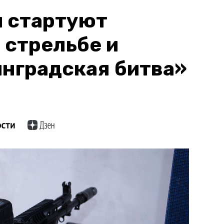
и стартуют
 стрельбе и
нградская битва»