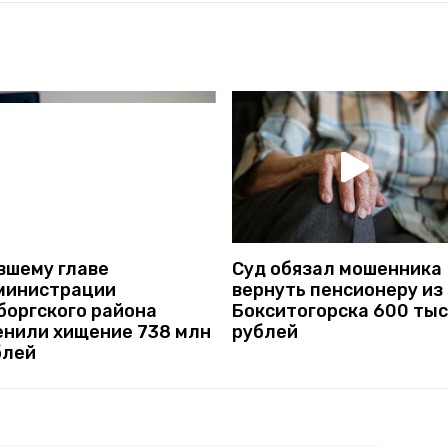
Суд обязал мошенника
вшему главе
вернуть пенсионеру из
министрации
Бокситогорска 600 ты
боргского района
рублей
енили хищение 738 млн
блей