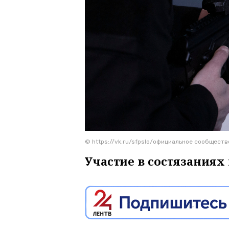
© https://vk.ru/sfpslo/официальное сообщест
Участие в состязаниях