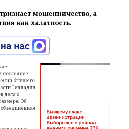
 признает мошенничество, а
твия как халатность.
уде
и последнее
ошении бывшего
ласти Геннадия
в дела о
размере. Об
, объединенная
Бывшему главе
администрации
Выборгского района
лет колонии
вменили хищение 738