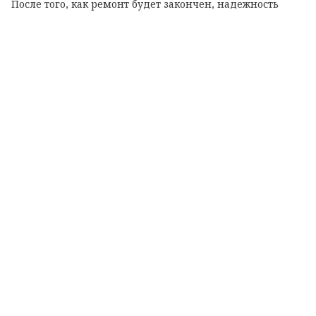
После того, как ремонт будет закончен, надежность
теплоснабжения жителей вырастет. Котельная будет
работать на сжиженном газе.