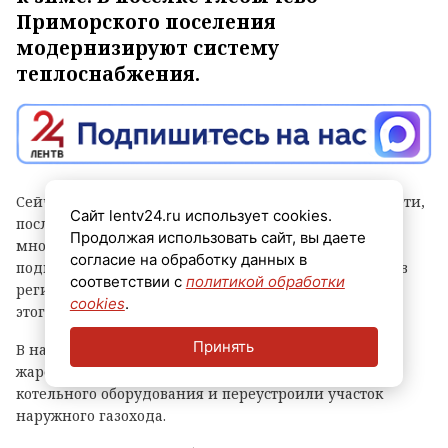
Приморского поселения
модернизируют систему
теплоснабжения.
Сейчас рабочие реконструируют участок тепловой сети,
Сайт lentv24.ru использует cookies.
после завершения работ на котором 15
Продолжая использовать сайт, вы даете
многоквартирных домов бывшего военного городка
согласие на обработку данных в
подключат к газовой котельной. Об этом рассказали в
соответствии с
политикой обработки
региональном комитете по ТЭК. Отмечается, что до
cookies
.
этого дома отапливали от угольной котельной.
Принять
В начале лета в котельной заменили водогрейный
жаротрубный котел, а также устроили новую обвязку
котельного оборудования и переустроили участок
наружного газохода.