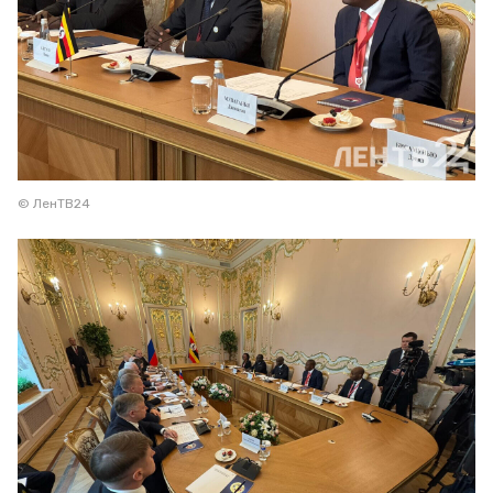
© ЛенТВ24