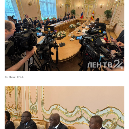
© ЛенТВ24