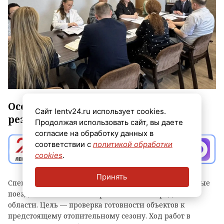
Особое внимание — обеспечению
Сайт lentv24.ru использует cookies.
резервным топливом.
Продолжая использовать сайт, вы даете
согласие на обработку данных в
соответствии с
политикой обработки
cookies
.
Принять
Специалисты комитета по ТЭК начали инспекционные
поездки по котельным в районах Ленинградской
области. Цель — проверка готовности объектов к
предстоящему отопительному сезону. Ход работ в