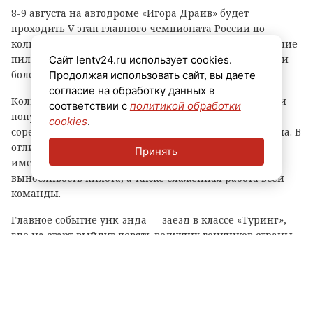
8-9 августа на автодроме «Игора Драйв» будет
проходить V этап главного чемпионата России по
кольцевым гонкам. В нем примут участие сильнейшие
пилоты страны, а за их борьбой будут следить тысячи
Сайт lentv24.ru использует cookies.
болельщиков.
Продолжая использовать сайт, вы даете
согласие на обработку данных в
Кольцевые автогонки — один из самых зрелищных и
соответствии с
политикой обработки
популярных видов автоспорта, в котором гонщики
cookies
.
соревнуются на специальных трассах замкнутого типа. В
отличие от ралли или дрэг-рейсинга, тут большое
Принять
имеют значение не только скорость, но и тактика,
выносливость пилота, а также слаженная работа всей
команды.
Главное событие уик-энда — заезд в классе «Туринг»,
где на старт выйдут девять ведущих гонщиков страны.