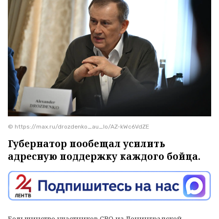
© https://max.ru/drozdenko_au_lo/AZ-kWc6VdZE
Губернатор пообещал усилить
адресную поддержку каждого бойца.
Большинство участников СВО из Ленинградской