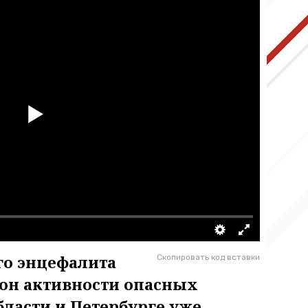
го энцефалита
Скопировать код вставки
зон активности опасных
ласти и Петербурге уже