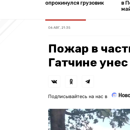
опрокинулся грузовик
в П
ма
06 АВГ, 21:35
Пожар в част
Гатчине унес
Подписывайтесь на нас в