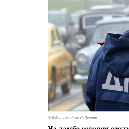
© Baltphoto / Андрей Пронин
На дамбе сегодня стол