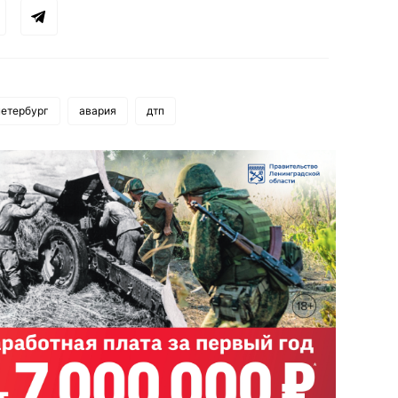
петербург
авария
дтп