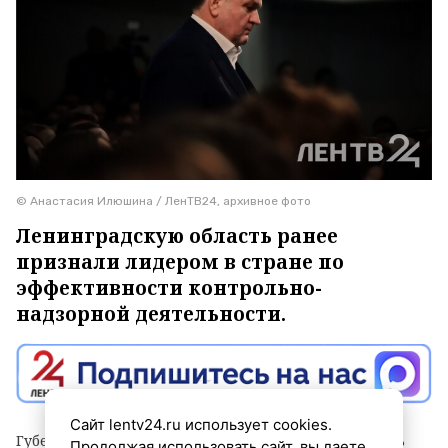
© Анастасия Илюшина / ЛенТВ24, архивное фото
Ленинградскую область ранее
признали лидером в стране по
эффективности контрольно-
надзорной деятельности.
Сайт lentv24.ru использует cookies.
Губернатор Александр Дрозденко заявил, что теперь
Продолжая использовать сайт, вы даете