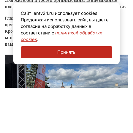
Для жителей и гостей организованы танцевальные
площадки, выступления духовых оркестров и угощения.
Сайт lentv24.ru использует cookies.
Главным событием праздника стала церемония
Продолжая использовать сайт, вы даете
вручения знака «Почетный гражданин города Луга».
согласие на обработку данных в
Кроме того, региональные власти отметили
соответствии с
политикой обработки
многодетные семьи муниципалитета, вручив им
cookies
.
памятные награды и благодарственные письма.
Принять