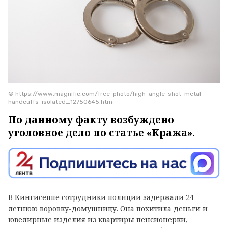
© https://www.magnific.com/free-photo/high-angle-shot-metal-
handcuffs-isolated_12750645.htm
По данному факту возбуждено
уголовное дело по статье «Кража».
В Кингисеппе сотрудники полиции задержали 24-
летнюю воровку-домушницу. Она похитила деньги и
ювелирные изделия из квартиры пенсионерки,