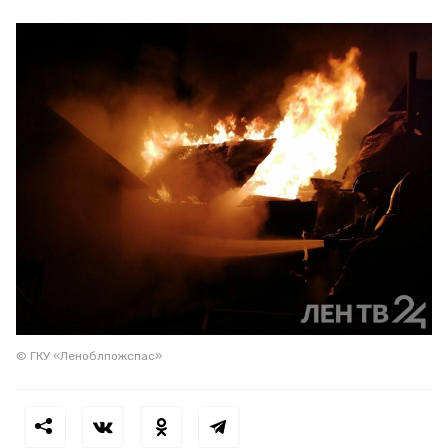
© ГКУ «Леноблпожспас»