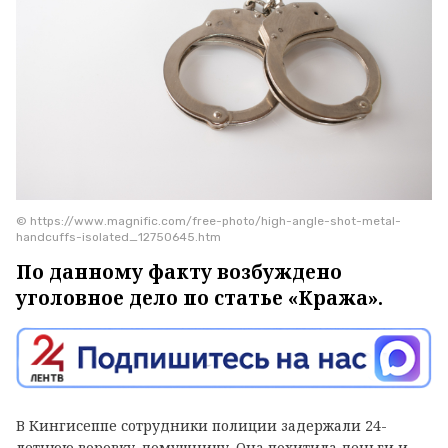
© https://www.magnific.com/free-photo/high-angle-shot-metal-
handcuffs-isolated_12750645.htm
По данному факту возбуждено
уголовное дело по статье «Кража».
В Кингисеппе сотрудники полиции задержали 24-
летнюю воровку-домушницу. Она похитила деньги и