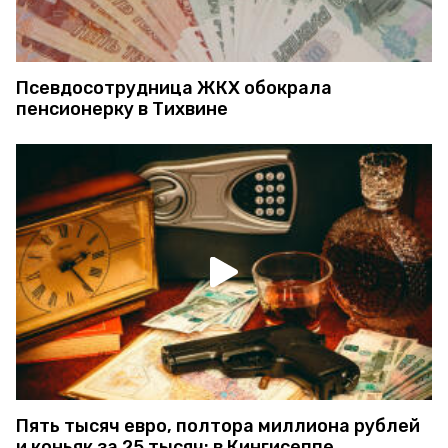
Псевдосотрудница ЖКХ обокрала
пенсионерку в Тихвине
Пять тысяч евро, полтора миллиона рублей
и коньяк за 25 тысяч: в Кингисеппе