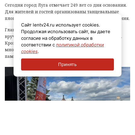
Сегодня город Луга отмечает 249 лет со дня основания.
Для жителей и гостей организованы танцевальные
площадки, выступления духовых оркестров и угощения.
Сайт lentv24.ru использует cookies.
Главным событием праздника стала церемония
Продолжая использовать сайт, вы даете
вручения знака «Почетный гражданин города Луга».
согласие на обработку данных в
Кроме того, региональные власти отметили
соответствии с
политикой обработки
многодетные семьи муниципалитета, вручив им
cookies
.
памятные награды и благодарственные письма.
Принять