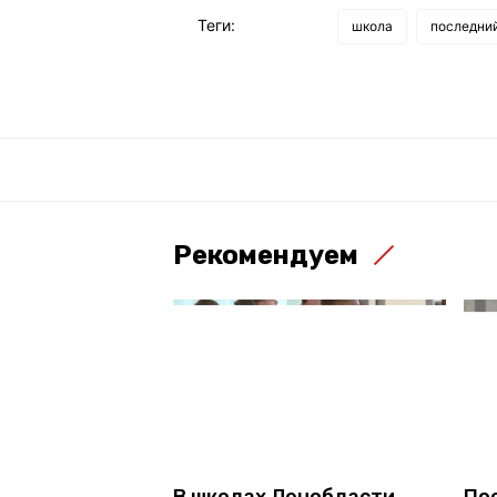
Теги:
школа
последний
Рекомендуем
В школах Ленобласти
По