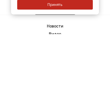
Принять
Показать еще
Новости
Видео
Эфир
Мнения
Реклама
Контактная информация
Архив
Свидетельство о регистрации средства массовой информации Эл №
ФС77-78435 от 15 июня 2020 г., выдано Федеральной службой по