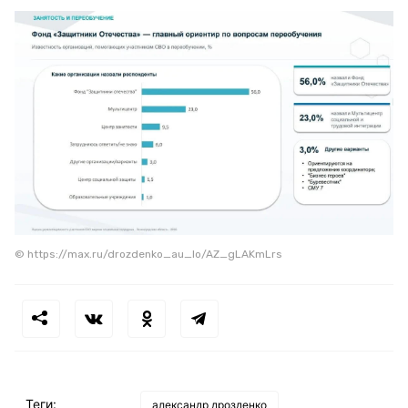
© https://max.ru/drozdenko_au_lo/AZ_gLAKmLrs
Теги:
александр дрозденко