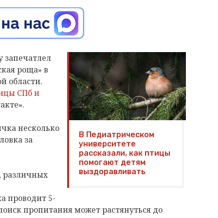
у запечатлел
кая роща» в
й области.
ицы СПб и
акте».
ичка несколько
В Педиатрическом
ловка за
университете
рассказали, как птицы
помогают детям
выздоравливать
, различных
а проводит 5-
 поиск пропитания может растянуться до