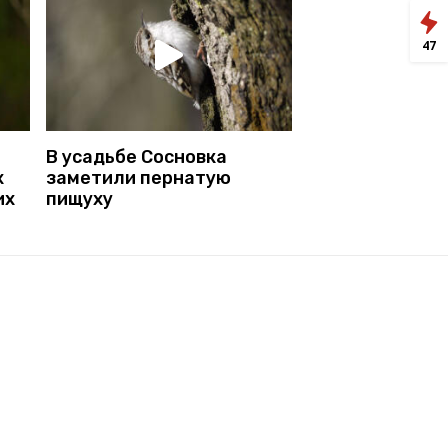
47
В усадьбе Сосновка
х
заметили пернатую
их
пищуху