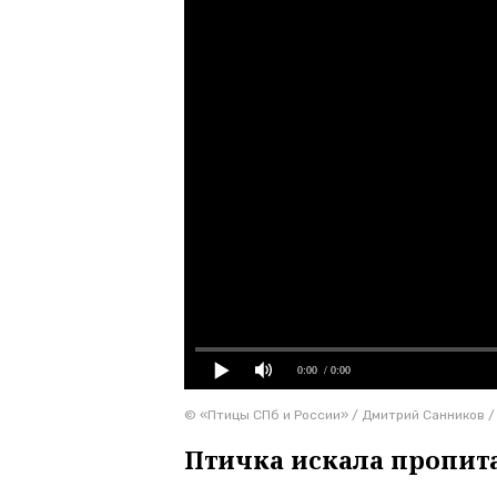
0:00
/ 0:00
© «Птицы СПб и России» / Дмитрий Санников /
Птичка искала пропит