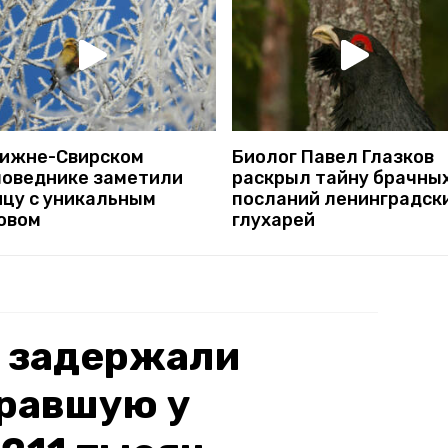
Нижне-Свирском
Биолог Павел Глазков
поведнике заметили
раскрыл тайну брачны
ицу с уникальным
посланий ленинградск
ювом
глухарей
е задержали
кравшую у