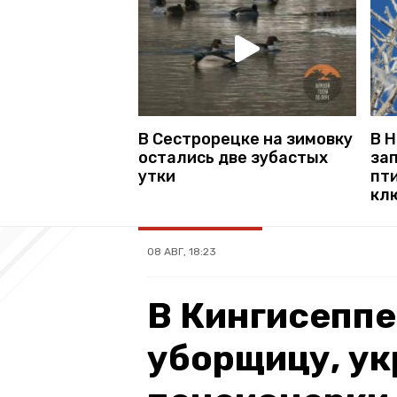
В Сестрорецке на зимовку
В 
остались две зубастых
за
утки
пт
кл
08 АВГ, 18:23
В Кингисепп
уборщицу, у