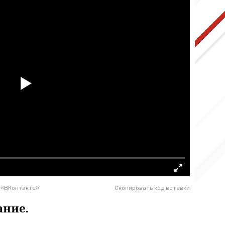
 «ВКонтакте»
Скопировать код вставки
ание.