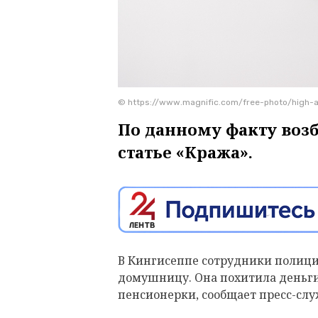
© https://www.magnific.com/free-photo/high-
По данному факту воз
статье «Кража».
В Кингисеппе сотрудники полици
домушницу. Она похитила деньги
пенсионерки, сообщает пресс-слу